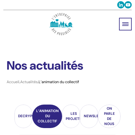
Nos actualités
Accueil
Actualités
L’animation du collectif
ON
L’ANIMATION
LES
PARLE
DECRYPTAGE
DU
NEWSLETTER
PROJETS
DE
COLLECTIF
NOUS